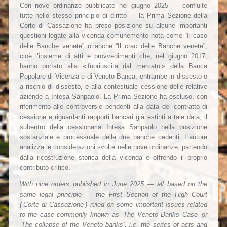
Con nove ordinanze pubblicate nel giugno 2025 — confluite
tutte nello stesso principio di diritto — la Prima Sezione della
Corte di Cassazione ha preso posizione su alcune importanti
questioni legate alla vicenda comunemente nota come “Il caso
delle Banche venete” o anche “Il crac delle Banche venete”,
cioè l’insieme di atti e provvedimenti che, nel giugno 2017,
hanno portato alla « fuoriuscita dal mercato » della Banca
Popolare di Vicenza e di Veneto Banca, entrambe in dissesto o
a rischio di dissesto, e alla contestuale cessione delle relative
aziende a Intesa Sanpaolo. La Prima Sezione ha escluso, con
riferimento alle controversie pendenti alla data del contratto di
cessione e riguardanti rapporti bancari già estinti a tale data, il
subentro della cessionaria Intesa Sanpaolo nella posizione
sostanziale e processuale delle due banche cedenti. L’autore
analizza le considerazioni svolte nelle nove ordinanze, partendo
dalla ricostruzione storica della vicenda e offrendo il proprio
contributo critico.
With nine orders published in June 2025 — all based on the
same legal principle — the First Section of the High Court
(’Corte di Cassazione’) ruled on some important issues related
to the case commonly known as ’The Veneto Banks Case’ or
’The collapse of the Veneto banks’, i.e. the series of acts and